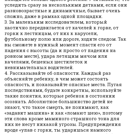
уследить сразу за несколькими детками, если они
разновозрастные и динамичные, бывает очень
сложно, даже в рамках одной площадки.
3. За маленьким исследователем, который
хаотично передвигается от качелей к горке, от
горки к лестницам, от них к карусели,
футбольному полю или дороге, ходите следом. Так
вы сможете в нужный момент спасти его от
падения с высоты (да и просто от падения на
ровном месте), удара летящим мячом или
качелями, бешеных шестилеток и
невнимательных водителей.
4. Рассказывайте об опасности. Каждый раз
объясняйте ребенку, в чем может состоять
опасность, и показывайте опасные места. Пугая
последствиями, будьте конкретны, используйте
такие понятия, которые ребенок в состоянии
осознать. Абсолютное большинство детей не
знают, что такое смерть, не понимают, как
«задавит машина» и как «ломают шею», поэтому
эти слова кроме маминого страшного тона для
них не несут никакой угрозы. Предупреждения
вроде «упав с горки, ты ударишься намного