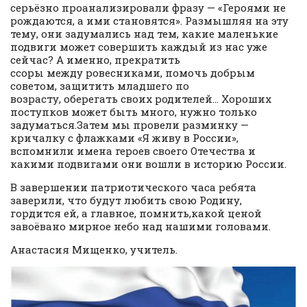
серьёзно проанализировали фразу — «Героями не
рождаются, а ими становятся». Размышляя на эту
тему, они задумались над тем, какие маленькие
подвиги может совершить каждый из нас уже
сейчас? А именно, прекратить
ссоры между ровесниками, помочь добрым
советом, защитить младшего по
возрасту, оберегать своих родителей… Хороших
поступков может быть много, нужно только
задуматься.Затем мы провели разминку —
кричалку с флажками «Я живу в России»,
вспомнили имена героев своего Отечества и
какими подвигами они вошли в историю России.
В завершении патриотического часа ребята
заверили, что будут любить свою Родину,
гордится ей, а главное, помнить,какой ценой
завоёвано мирное небо над нашими головами.
Анастасия Мищенко, учитель.