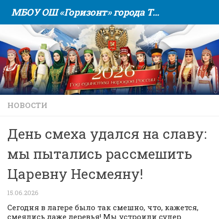
МБОУ ОШ «Горизонт» города Тюмени
Skip to content
НОВОСТИ
День смеха удался на славу:
мы пытались рассмешить
Царевну Несмеяну!
15.06.2026
Сегодня в лагере было так смешно, что, кажется,
смеялись даже деревья! Мы устроили супер