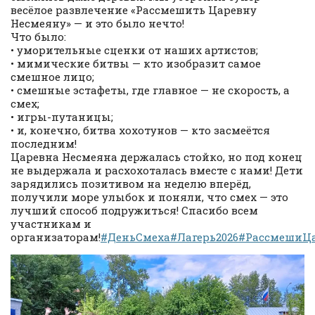
весёлое развлечение «Рассмешить Царевну
Несмеяну» — и это было нечто!
Что было:
• уморительные сценки от наших артистов;
• мимические битвы — кто изобразит самое
смешное лицо;
• смешные эстафеты, где главное — не скорость, а
смех;
• игры-путаницы;
• и, конечно, битва хохотунов — кто засмеётся
последним!
Царевна Несмеяна держалась стойко, но под конец
не выдержала и расхохоталась вместе с нами! Дети
зарядились позитивом на неделю вперёд,
получили море улыбок и поняли, что смех — это
лучший способ подружиться! Спасибо всем
участникам и
организаторам!
#ДеньСмеха
#Лагерь2026
#РассмешиЦ