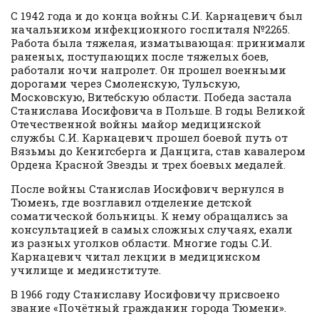
С 1942 года и до конца войны С.И. Карнацевич был
начальником инфекционного госпиталя №2265.
Работа была тяжелая, изматывающая: принимали
раненых, поступающих после тяжелых боев,
работали ночи напролет. Он прошел военными
дорогами через Смоленскую, Тульскую,
Московскую, Витебскую области. Победа застала
Станислава Иосифовича в Польше. В годы Великой
Отечественной войны майор медицинской
службы С.И. Карнацевич прошел боевой путь от
Вязьмы до Кенигсберга и Данцига, став кавалером
Ордена Красной Звезды и трех боевых медалей.
После войны Станислав Иосифович вернулся в
Тюмень, где возглавил отделение детской
соматической больницы. К нему обращались за
консультацией в самых сложных случаях, ехали
из разных уголков области. Многие годы С.И.
Карнацевич читал лекции в медицинском
училище и мединституте.
В 1966 году Станиславу Иосифовичу присвоено
звание «Почётный гражданин города Тюмени».