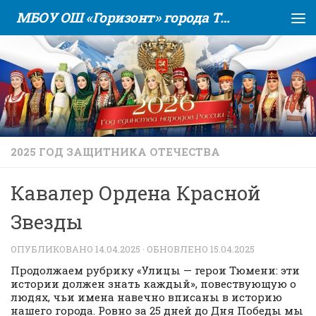
МБОУ ОШ «Горизонт» города Тюмени
Skip to content
2025 ГОД ЗАЩИТНИКА ОТЕЧЕСТВА
Кавалер Ордена Красной
Звезды
ОПУБЛИКОВАНО
14.04.2025
· ОБНОВЛЕНО
15.04.2025
Продолжаем рубрику «Улицы — герои Тюмени: эти
истории должен знать каждый», повествующую о
людях, чьи имена навечно вписаны в историю
нашего города. Ровно за 25 дней до Дня Победы мы