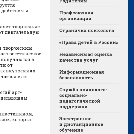
Родителям
руется
 действия и
Профсоюзная
организация
вляет творческие
Страничка психолога
ет двигательную
«Права детей в России»
я творческим
ает эстетическое
Независимая оценка
 получаются в
качества услуг
в: от
ых внутренних
Информационная
учается или
безопасность
Служба психолого-
ний арт-
социально-
исцеляющим
педагогической
поддержки
 пластилином,
Электронное
азок, которые
и дистанционное
обучение