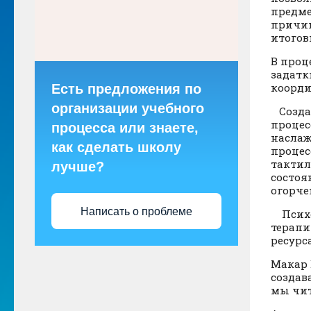
предме
причин
итогов
В проц
задатк
коорди
Есть предложения по
организации учебного
Создан
процес
процесса или знаете,
наслаж
как сделать школу
процес
тактил
лучше?
состоя
огорче
Написать о проблеме
Психол
терапи
ресурс
Макар 
создав
мы чит