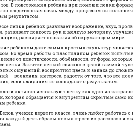
тов. В подсознании ребенка при помощи лепки форми
но-следственная связь между процессом выполнения
ым результатом.
ессе лепки ребенок развивает воображение, вкус, проя
и, развивает ловкость рук и мелкую моторику, улучша
нацию, расширяет познания об окружающем мире.
ие ребёнком даже самых простых скульптур являетс
сом. Во время работы с пластилином ребёнок испытыв
дение от пластичности, объёмности, от форм, которые
се лепки. Занятие лепкой связано с целой гаммой чувст
ьных ощущений, восприятия цвета и запаха до сложн
ний — волнения, интереса, радости от того, что все пол
ния, если ожидания не совпадают с результатом.
оги активно используют лепку как одно из направле
и, которая обращается к внутренним скрытым само 
ам ребенка.
Белов, ученик первого класса, очень любит работать с
ая каждый день образы новых героев из рассказов и ск
аем.