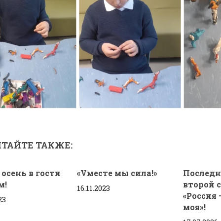
ТАЙТЕ ТАКЖЕ:
 осень в гости
«Vместе мы сила!»
Последн
м!
второй 
16.11.2023
«Россия 
23
моя»!