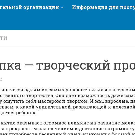
ательной организации
Информация для пос
СТИ
пка — творческий пр
24
является одним из самых увлекательных и интересны
ственного творчества. Она даёт возможность даже са
у ощутить себя мастером и творцом. И мы, взрослые, д
еваем, к какой удивительной, развивающей и полезно
ается ребёнок.
нятие оказывает огромное влияние на развитие мелк
ся прекрасным развлечением и доставляет огромное у
яет приобрести бесценный опыт, знакомит с формой и