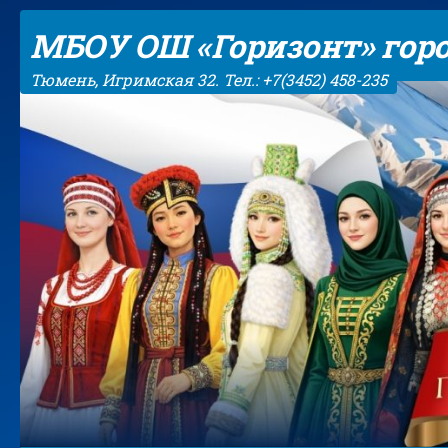
Skip to content
МБОУ ОШ «Горизонт» гор
Тюмень, Игримская 32. Тел.: +7(3452) 458-235