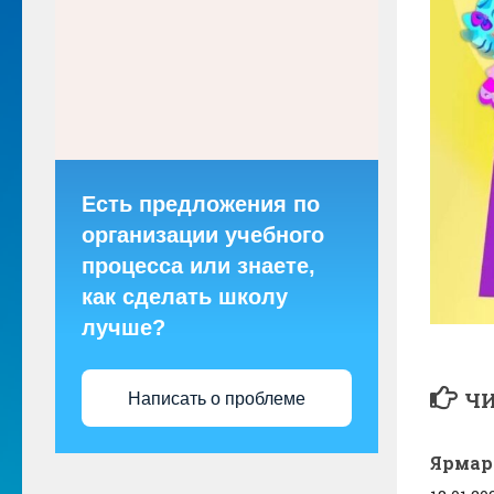
Есть предложения по
организации учебного
процесса или знаете,
как сделать школу
лучше?
ЧИ
Написать о проблеме
Ярмар