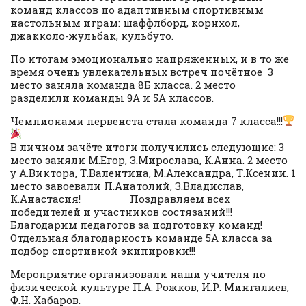
команд классов по адаптивным спортивным
настольным играм: шаффлборд, корнхол,
джакколо-жульбак, кульбуто.
По итогам эмоционально напряженных, и в то же
время очень увлекательных встреч почётное 3
место заняла команда 8Б класса. 2 место
разделили команды 9А и 5А классов.
Чемпионами первенста стала команда 7 класса!!!
В личном зачёте итоги получились следующие: 3
место заняли М.Егор, З.Мирослава, К.Анна. 2 место
у А.Виктора, Т.Валентина, М.Александра, Т.Ксении. 1
место завоевали П.Анатолий, З.Владислав,
К.Анастасия! Поздравляем всех
победителей и участников состязаний!!!
Благодарим педагогов за подготовку команд!
Отдельная благодарность команде 5А класса за
подбор спортивной экипировки!!!
Мероприятие организовали наши учителя по
физической культуре П.А. Рожков, И.Р. Мингалиев,
Ф.Н. Хабаров.