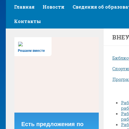
Главная
Новости
Сведения об образов
Контакты
ВНЕУ
Решаем вместе
Библио
Спорти
Програ
Раб
раб
Раб
раб
Есть предложения по
Раб