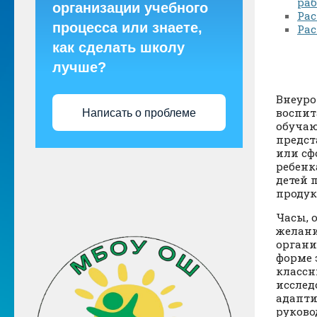
раб
организации учебного
Рас
процесса или знаете,
Ра
как сделать школу
лучше?
Внеуро
воспит
Написать о проблеме
обучаю
предст
или сф
ребенк
детей 
продук
Часы, 
желани
органи
форме 
классн
исслед
адапти
руково