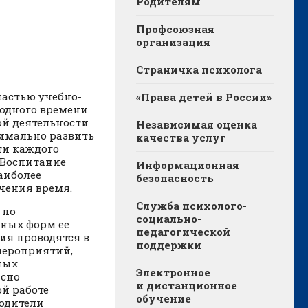
Родителям
Профсоюзная
организация
Страничка психолога
частью учебно-
«Права детей в России»
бодного времени
ой деятельности
Независимая оценка
симально развить
качества услуг
ти каждого
 Воспитание
Информационная
аиболее
безопасность
учения время.
Служба психолого-
 по
социально-
ных форм ее
педагогической
ия проводятся в
поддержки
мероприятий,
ных
Электронное
асно
и дистанционное
й работе
обучение
водители