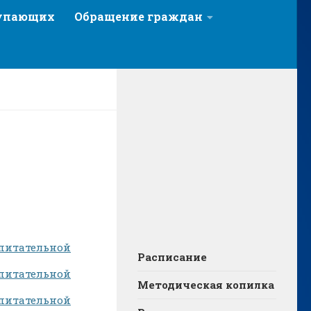
тупающих
Обращение граждан
питательной
Расписание
питательной
Методическая копилка
питательной