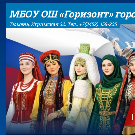
Skip to content
МБОУ ОШ «Горизонт» гор
Тюмень, Игримская 32. Тел.: +7(3452) 458-235