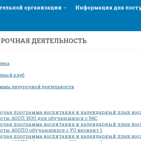
ательной организации
Информация для пос
РОЧНАЯ ДЕЯТЕЛЬНОСТЬ
тека
вный клуб
ммы внеурочной деятельности
очая программа воспитания и календарный план вос
оты АООП НОО для обучающихся с РАС
очая программа воспитания и календарный план вос
оты АООПО обучающихся с УО вариант 1
очая программа воспитания и календарный план вос