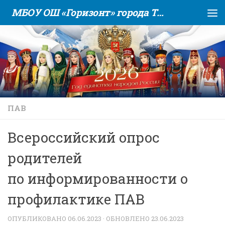
МБОУ ОШ «Горизонт» города Тюмени
Skip to content
ПАВ
Всеросcийский опрос
родителей
по информированности о
профилактике ПАВ
ОПУБЛИКОВАНО
06.06.2023
· ОБНОВЛЕНО
23.06.2023