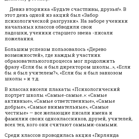
​Девиз вторника «Будьте счастливы, друзья!». В
этот день одной из акций был «Забор
психологической разгрузки». На заборе ученики
начальных классов обводили свои
ладошки, ученики старшего звена -писали
пожелания.
Большим успехом пользовалось «Дерево
возможностей», где каждый участник
образовательногопроцесса мог продолжить
фразу «Если бы я был директором школы…», «Если
бы я был учителем?», «Если бы я был завхозом
школы » и т.д.
В классах висели плакаты «Психологический
портрет школы «Самые-самые..»: «Самые
активные», «Самые ответственные», «Самые
добрые», «Самые внимательные», «Самые
честные» — все желающие писали имена и
фамилии своих одноклассников, друзей, учителей,
всех тех, кого они считают самыми-самыми.
Среди классов проводилась акция «Гирлянда