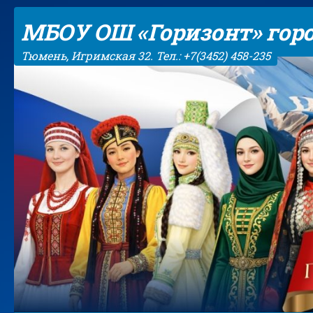
Skip to content
МБОУ ОШ «Горизонт» гор
Тюмень, Игримская 32. Тел.: +7(3452) 458-235