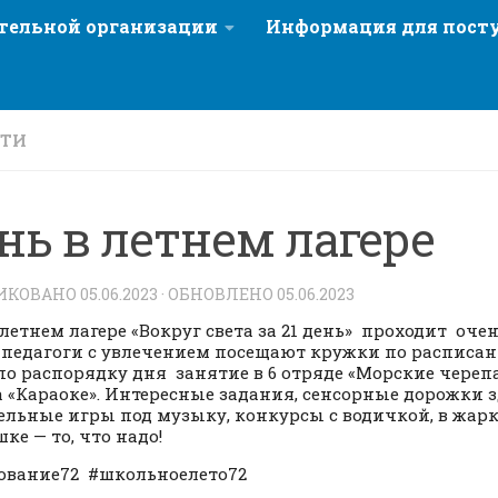
ательной организации
Информация для пос
СТИ
нь в летнем лагере
ИКОВАНО
05.06.2023
· ОБНОВЛЕНО
05.06.2023
 летнем лагере «Вокруг света за 21 день» проходит оче
 педагоги с увлечением посещают кружки по расписани
по распорядку дня занятие в 6 отряде «Морские череп
 «Караоке». Интересные задания, сенсорные дорожки з
ельные игры под музыку, конкурсы с водичкой, в жар
ке — то, что надо!
ование72 #школьноелето72