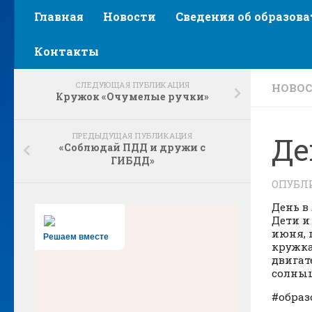
Главная
Новости
Сведения об образов
Контакты
СЛЕДУЮЩАЯ ПУБЛИКАЦИЯ
НОВО
Кружок «Очумелые ручки»
ПРЕДЫДУЩАЯ ПУБЛИКАЦИЯ
Де
«Соблюдай ПДД и дружи с
ГИБДД»
ОПУБЛ
День в
Дети и
июня, 
Решаем вместе
кружка
двигат
солныш
#образ