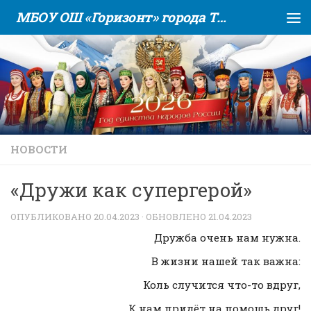
МБОУ ОШ «Горизонт» города Тюмени
Skip to content
НОВОСТИ
«Дружи как супергерой»
ОПУБЛИКОВАНО
20.04.2023
· ОБНОВЛЕНО
21.04.2023
Дружба очень нам нужна.
В жизни нашей так важна:
Коль случится что-то вдруг,
К нам придёт на помощь друг!