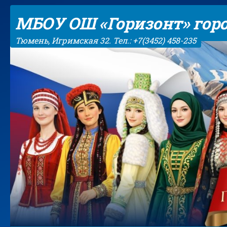
Skip to content
МБОУ ОШ «Горизонт» гор
Тюмень, Игримская 32. Тел.: +7(3452) 458-235