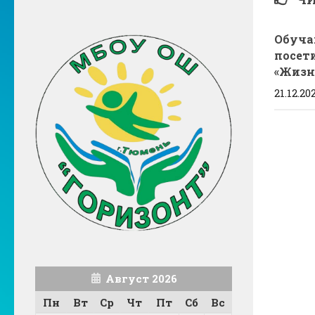
Обуча
посет
«Жизн
21.12.20
Август 2026
Пн
Вт
Ср
Чт
Пт
Сб
Вс