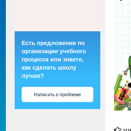
Есть предложения по
организации учебного
процесса или знаете,
как сделать школу
лучше?
Написать о проблеме
ЧИ