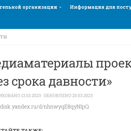
ательной организации
Информация для пос
СТИ
диаматериалы проек
ез срока давности»
ИКОВАНО
13.03.2023
· ОБНОВЛЕНО
20.03.2023
//disk.yandex.ru/d/nhnwyqE8qyNIpQ
ТАЙТЕ ТАКЖЕ: