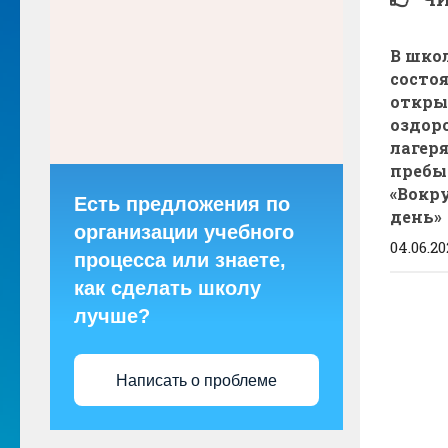
В шко
состо
откры
оздор
лагер
пребы
«Вокру
Есть предложения по
день»
организации учебного
04.06.2
процесса или знаете,
как сделать школу
лучше?
Написать о проблеме