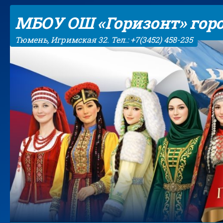
Skip to content
МБОУ ОШ «Горизонт» гор
Тюмень, Игримская 32. Тел.: +7(3452) 458-235