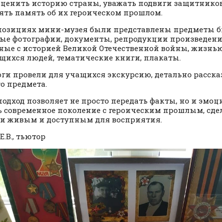
 ценить историю страны, уважать подвиги защитников
ять память об их героическом прошлом.
позициях мини-музея были представлены предметы б
ые фотографии, документы, репродукции произведени
ные с историей Великой Отечественной войны, жизнью
ихся людей, тематические книги, плакаты.
ги провели для учащихся экскурсию, детально расска
о предмета.
подход позволяет не просто передать факты, но и эмо
ь современное поколение с героическим прошлым, сде
и живым и доступным для восприятия.
Е.В., тьютор