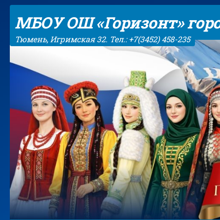
Skip to content
МБОУ ОШ «Горизонт» гор
Тюмень, Игримская 32. Тел.: +7(3452) 458-235