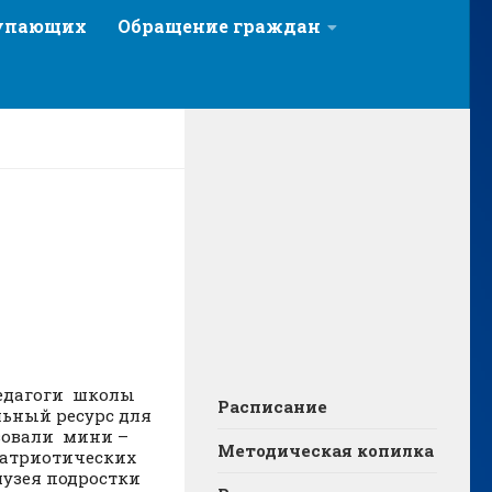
тупающих
Обращение граждан
педагоги школы
Расписание
ьный ресурс для
зовали мини –
Методическая копилка
патриотических
музея подростки