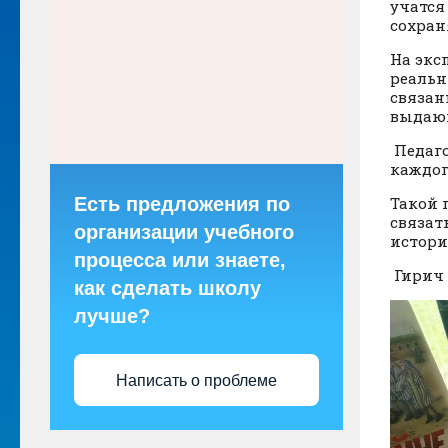
учатся
сохран
На экс
реальн
связан
выдающ
Педаго
каждог
Есть предложения по
Такой 
связат
организации учебного
истори
процесса или знаете,
Гирич 
как сделать школу
лучше?
Написать о проблеме