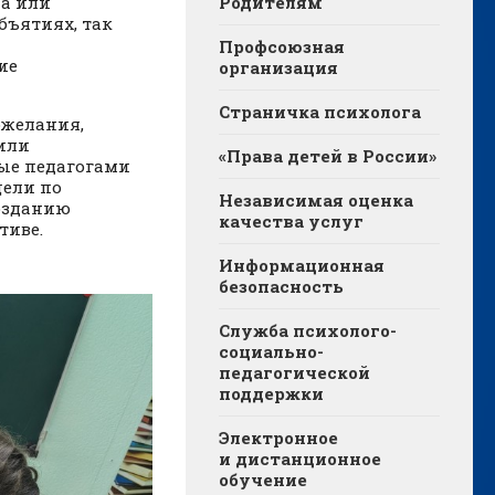
ла или
Родителям
бъятиях, так
Профсоюзная
ие
организация
Страничка психолога
ожелания,
или
«Права детей в России»
ые педагогами
цели по
Независимая оценка
озданию
качества услуг
тиве.
Информационная
безопасность
Служба психолого-
социально-
педагогической
поддержки
Электронное
и дистанционное
обучение