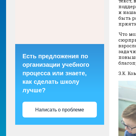
текст,
поддер
и наша
быть р
приятн
Что мо
сюрпри
взросл
задачи
Есть предложения по
повыше
благоп
организации учебного
процесса или знаете,
З.К. Ко
как сделать школу
лучше?
Написать о проблеме