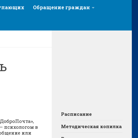
тупающих
Обращение граждан
ь
Расписание
«ДоброПочта»,
Методическая копилка
— психологом в
ообщение или