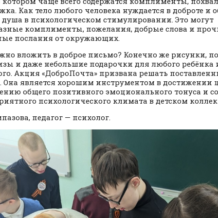
 в котором чаще всего содержатся комплименты, похва
жка. Как тело любого человека нуждается в доброте и о
 душа в психологическом стимулировании. Это могут
азные комплименты, пожелания, добрые слова и проч
ые послания от окружающих.
жно вложить в доброе письмо? Конечно же рисунки, п
зы и даже небольшие подарочки для любого ребёнка 
ого.
Акция «ДоброПочта» призвана решать поставленн
. Она является хорошим инструментом в достижении 
нию общего позитивного эмоционального тонуса и с
риятного психологического климата в детском коллек
мпазова, педагог — психолог.