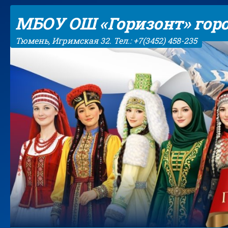
Skip to content
МБОУ ОШ «Горизонт» гор
Тюмень, Игримская 32. Тел.: +7(3452) 458-235