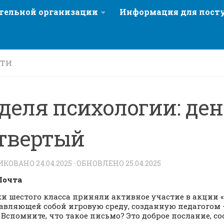
ательной организации
Информация для пос
СТИ
деля психологии: ден
твертый
ИКОВАНО
24.04.2025
· ОБНОВЛЕНО
25.04.2025
Почта
и шестого класса приняли активное участие в акции 
авляющей собой игровую среду, созданную педагогом 
. Вспомните, что такое письмо? Это доброе послание, с