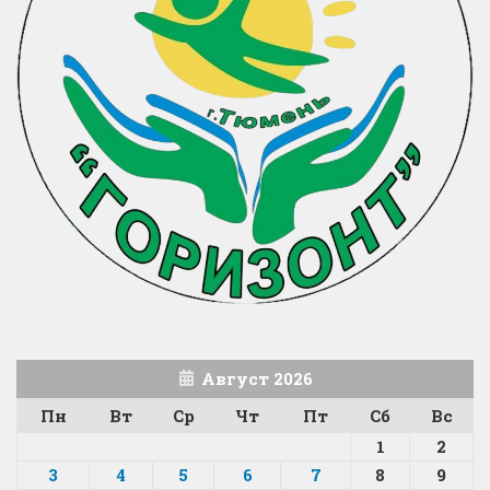
Август 2026
Пн
Вт
Ср
Чт
Пт
Сб
Вс
1
2
3
4
5
6
7
8
9