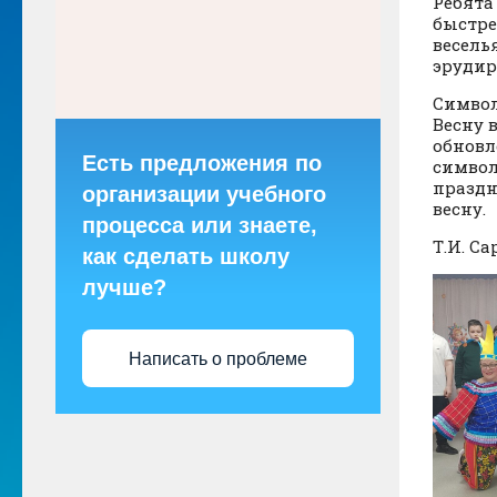
Ребята
быстре
весель
эрудир
Символ
Весну 
обновл
Есть предложения по
символ
праздн
организации учебного
весну.
процесса или знаете,
Т.И. С
как сделать школу
лучше?
Написать о проблеме