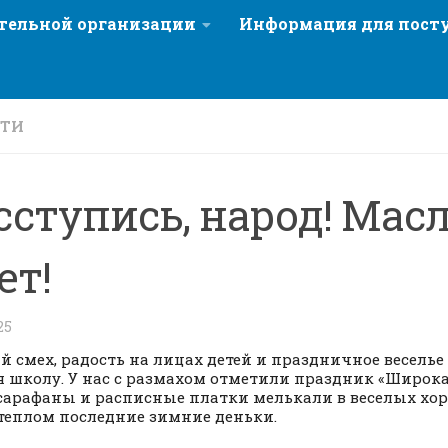
ательной организации
Информация для пос
СТИ
сступись, народ! Мас
ет!
25
й смех, радость на лицах детей и праздничное весель
я школу. У нас с размахом отметили праздник «Широк
сарафаны и расписные платки мелькали в веселых хоро
теплом последние зимние деньки.