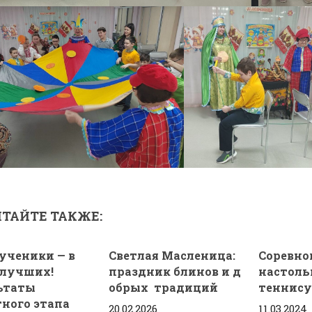
ТАЙТЕ ТАКЖЕ:
ученики — в
Светлая Масленица:
Соревно
 лучших!
праздник блинов и д
настол
ьтаты
обрых традиций
теннису
тного этапа
20.02.2026
11.03.2024