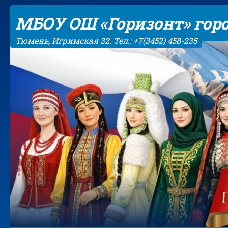
Skip to content
МБОУ ОШ «Горизонт» гор
Тюмень, Игримская 32. Тел.: +7(3452) 458-235