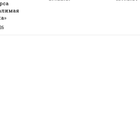
рса
алимая
а»
26