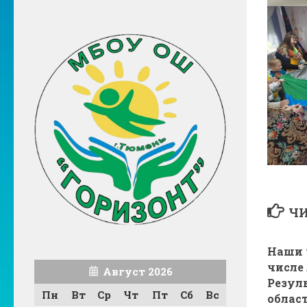
ЧИ
Наши 
числе
Август 2026
Резул
Пн
Вт
Ср
Чт
Пт
Сб
Вс
облас