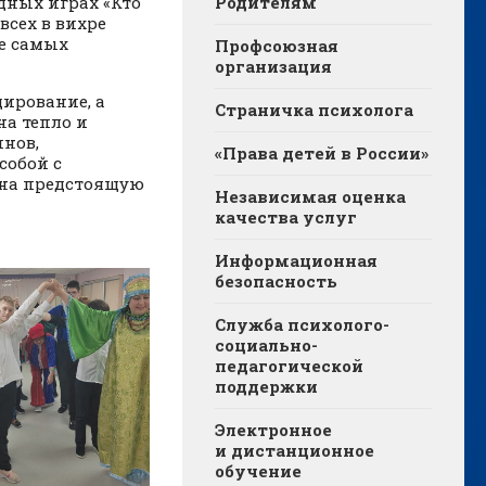
одных играх «Кто
Родителям
всех в вихре
же самых
Профсоюзная
организация
ирование, а
Страничка психолога
а тепло и
нов,
«Права детей в России»
собой с
 на предстоящую
Независимая оценка
качества услуг
Информационная
безопасность
Служба психолого-
социально-
педагогической
поддержки
Электронное
и дистанционное
обучение