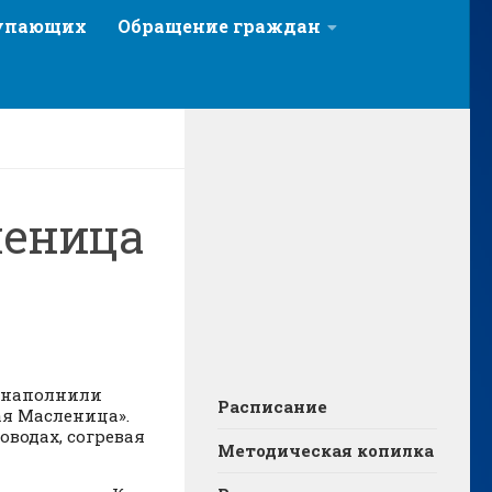
тупающих
Обращение граждан
леница
е наполнили
Расписание
ая Масленица».
водах, согревая
Методическая копилка