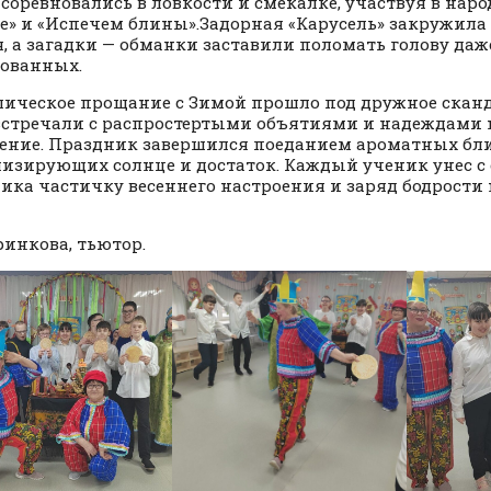
 соревновались в ловкости и смекалке, участвуя в нар
е» и «Испечем блины».Задорная «Карусель» закружила 
я, а загадки — обманки заставили поломать голову да
ованных.
ическое прощание с Зимой прошло под дружное сканд
встречали с распростертыми объятиями и надеждами н
ение. Праздник завершился поеданием ароматных бли
изирующих солнце и достаток. Каждый ученик унес с 
ика частичку весеннего настроения и заряд бодрости
аринкова, тьютор.