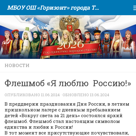
МБОУ ОШ «Горизонт» города Тюмени
Skip to content
НОВОСТИ
Флешмоб «Я люблю Россию!»
ОПУБЛИКОВАНО
11.06.2024
· ОБНОВЛЕНО
13.06.2024
В преддверии празднования Дня России, в летнем
пришкольном лагере с дневным пребыванием
детей «Вокруг света за 21 день» состоялся яркий
флешмоб. Флешмоб стал настоящим символом
единства и любви к России!
В тот момент все присутствующие почувствовали,