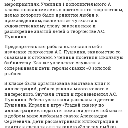
мероприятиях. Ученики 1 дополнительного А
класса познакомились с поэтом и его творчеством,
целью которого было привитие любви к
произведениям, воспитание чуткости к
художественному слову, закрепление и
расширение знаний детей о творчестве А.С.
Пушкина.
Предварительная работа включала в себя
изучение творчества А.С. Пушкина, знакомство со
сказками и стихами. Ученики посетили школьную
библиотеку. Как же увлеченно слушали и
сопереживали дети, героям сказки «О золотой
рыбке».
В классе была организована выставка книг и
иллюстраций, ребята узнали много нового и
интересного. Звучали стихи и произведения А.С.
Пушкина. Ребята услышали рассказы о детстве
Пушкина. Играли в игру «Угадай сказку по
иллюстрации», педагоги помогли детям побывать
в добром мире любимых сказок Александра
Сергеевича. Дети рассматривали иллюстрации в
книгах и сделали аппликацию «Золотая рыбка».