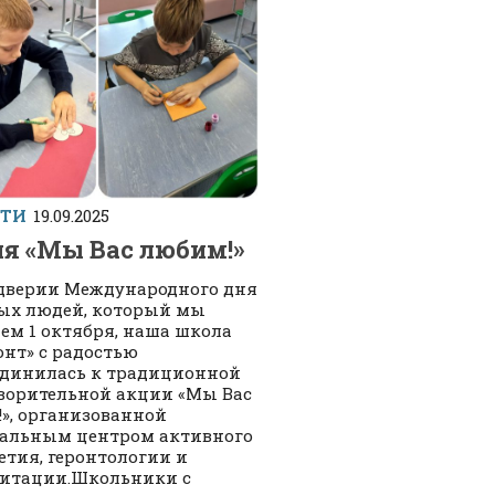
СТИ
19.09.2025
я «Мы Вас любим!»
дверии Международного дня
ых людей, который мы
ем 1 октября, наша школа
онт» с радостью
динилась к традиционной
ворительной акции «Мы Вас
», организованной
альным центром активного
етия, геронтологии и
итации.Школьники с