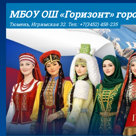
Skip to content
МБОУ ОШ «Горизонт» гор
Тюмень, Игримская 32. Тел.: +7(3452) 458-235