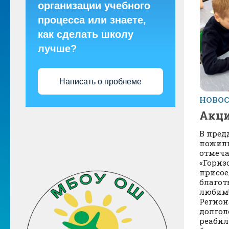
организации учебного
процесса или знаете,
как сделать школу
лучше?
Написать о проблеме
НОВО
Акци
В пред
пожил
отмеча
«Гориз
присое
благот
любим!
Регион
долгол
реабил