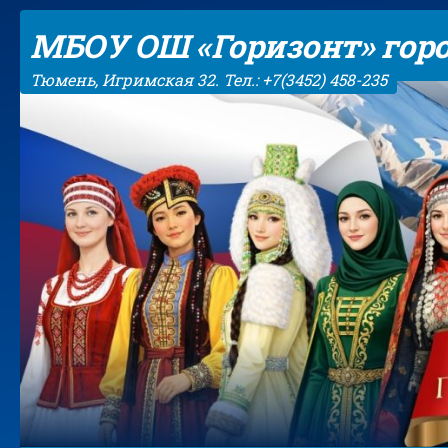
Skip to content
МБОУ ОШ «Горизонт» гор
Тюмень, Игримская 32. Тел.: +7(3452) 458-235