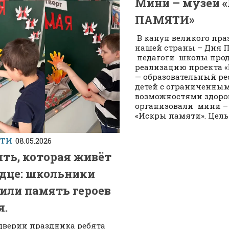
Мини – музей 
ПАМЯТИ»
В канун великого пра
нашей страны – Дня П
педагоги школы про
реализацию проекта 
— образовательный ре
детей с ограниченны
возможностями здоров
организовали мини –
«Искры памяти». Цель е
СТИ
08.05.2026
ть, которая живёт
рдце: школьники
или память героев
я.
дверии праздника ребята