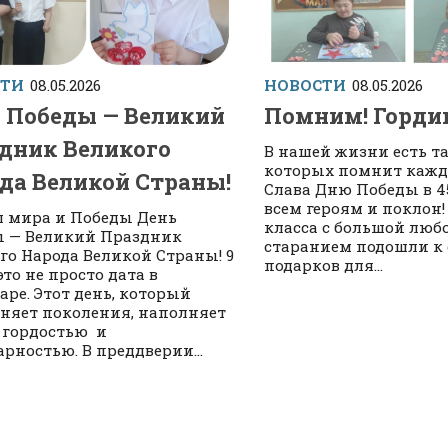
СТИ
08.05.2026
НОВОСТИ
08.05.2026
 Победы — Великий
Помним! Горди
дник Великого
В нашей жизни есть та
которых помнит каж
да Великой Страны!
Слава Дню Победы в 4
всем героям и поклон!
 мира и Победы День
класса с большой люб
 — Великий Праздник
старанием подошли к
го Народа Великой Страны! 9
подарков для...
это не просто дата в
аре. Этот день, который
няет поколения, наполняет
 гордостью и
арностью. В преддверии...