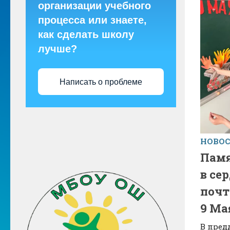
организации учебного
процесса или знаете,
как сделать школу
лучше?
Написать о проблеме
НОВО
Памя
в се
почт
9 Ма
В пред