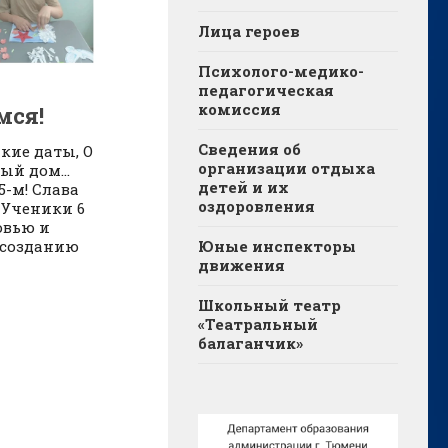
Лица героев
Психолого-медико-
педагогическая
комиссия
мся!
Сведения об
кие даты, О
организации отдыха
дый дом…
детей и их
5-м! Слава
оздоровления
 Ученики 6
овью и
 созданию
Юные инспекторы
движения
Школьный театр
«Театральный
балаганчик»