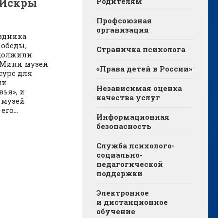
«Искры
Родителям
Профсоюзная
организация
здника
обеды,
Страничка психолога
должили
«Мини музей
«Права детей в России»
сурс для
ми
Независимая оценка
ья», и
качества услуг
 музей
го...
Информационная
безопасность
Служба психолого-
социально-
педагогической
поддержки
Электронное
и дистанционное
обучение