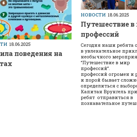
НОВОСТИ
18.06.2025
Путешествие в
профессий
СТИ
18.06.2025
Сегодня наши ребята 
в увлекательное при
ила поведения на
необычного меропри
тах
“Путешествие в мир
проф
профессий огромен и 
и порой бывает сложн
определиться с выбор
Капитан Врунгель пр
ребят отправиться в
познавательное путеше