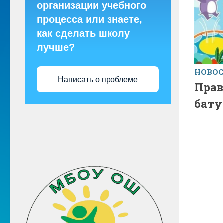
организации учебного
процесса или знаете,
как сделать школу
лучше?
НОВО
Написать о проблеме
Прав
бату