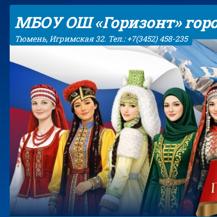
Skip to content
МБОУ ОШ «Горизонт» гор
Тюмень, Игримская 32. Тел.: +7(3452) 458-235