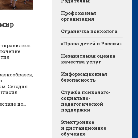
Родителям
Профсоюзная
организация
 мир
Страничка психолога
«Права детей в России»
отправились
ключение
Независимая оценка
ятия
качества услуг
ессий”. Мир
Информационная
разнообразен,
безопасность
о
ом. Сегодня
Служба психолого-
игласил
социально-
педагогической
ствие по...
поддержки
Электронное
и дистанционное
обучение